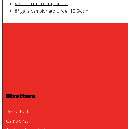
«
7° iron man campionato
8° gara campionato Under 15 Sws
»
Struttura
Prezzi Kart
Campionati