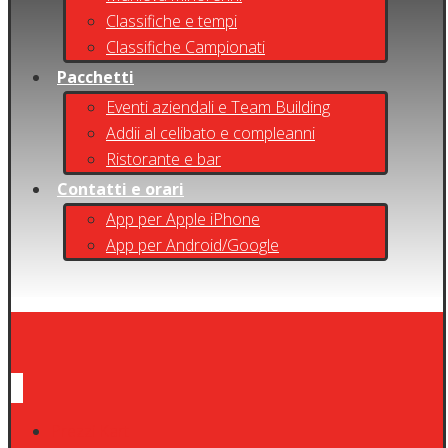
Classifiche e tempi
Classifiche Campionati
Pacchetti
Eventi aziendali e Team Building
Addii al celibato e compleanni
Ristorante e bar
Contatti e orari
App per Apple iPhone
App per Android/Google
Prezzi Kart