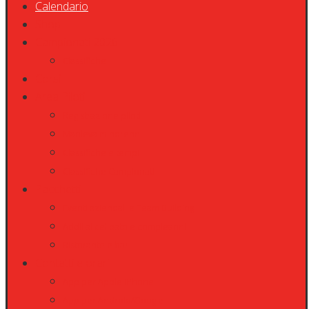
Calendario
Shop
Campionati 2026
Classifiche
Corsi
Area Piloti
Registrazione piloti
Manleva minorenni
Classifiche e tempi
Classifiche Campionati
Pacchetti
Eventi aziendali e Team Building
Addii al celibato e compleanni
Ristorante e bar
Contatti e orari
App per Apple iPhone
App per Android/Google