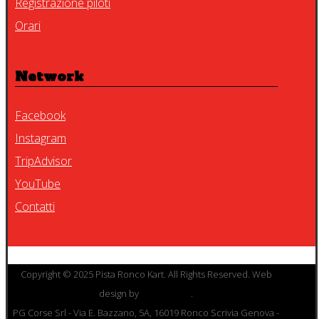
Registrazione piloti
Orari
Network
Facebook
Instagram
TripAdvisor
YouTube
Contatti
Copyright © 2025 Pista Ronco Kart. All Rights Reserved. Web
design by
Studio 2020
.
PG Corse Srl - Via E. Bazzano, 5A, 16019 Ronco Scrivia Genova -