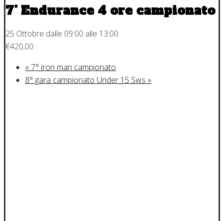
7° Endurance 4 ore campionato
25 Ottobre dalle 09:00
alle
13:00
€420,00
«
7° iron man campionato
8° gara campionato Under 15 Sws
»