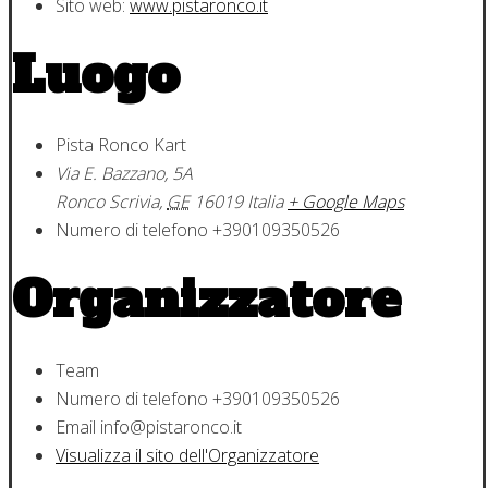
Sito web:
www.pistaronco.it
Luogo
Pista Ronco Kart
Via E. Bazzano, 5A
Ronco Scrivia
,
GE
16019
Italia
+ Google Maps
Numero di telefono
+390109350526
Organizzatore
Team
Numero di telefono
+390109350526
Email
info@pistaronco.it
Visualizza il sito dell'Organizzatore