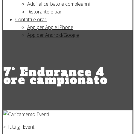
Addii al celibato e compleanni
Ristorante e bar
Contatti e orari
App per Apple iPhone
App per Android/Google
7° Endurance 4
ore campionato
« Tutti gli Eventi