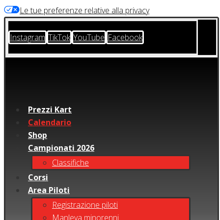
Le tue preferenze relative alla privacy
Instagram
TikTok
YouTube
Facebook
Prezzi Kart
Calendario
Shop
Campionati 2026
Classifiche
Corsi
Area Piloti
Registrazione piloti
Manleva minorenni